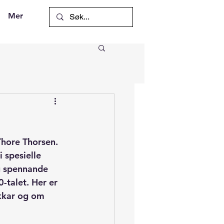
Mer
Thore Thorsen. 
 spesielle 
og spennande 
-talet. Her er 
kkar og om 