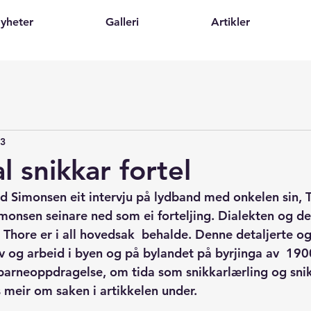
yheter
Galleri
Artikler
23
l snikkar fortel
d Simonsen eit intervju på lydband med onkelen sin, 
imonsen seinare ned som ei forteljing. Dialekten og dei
l Thore er i all hovedsak  behalde. Denne detaljerte 
iv og arbeid i byen og på bylandet på byrjinga av  1900
barneoppdragelse, om tida som snikkarlærling og sni
s meir om saken i artikkelen under.