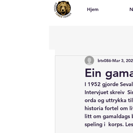
Hjem
N
btv086
Mar 3, 20
Ein gama
I 1952 gjorde Seval
Intervjuet skreiv  S
orda og uttrykka ti
historia fortel om l
litt om gamaldags 
speling i  korps. Le