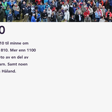
0
010 til minne om
i 1810. Mer enn 1100
oto av en del av
arn. Samt noen
å Håland.